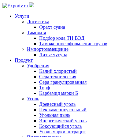
Услуги
Логистика
Фрахт судна
Таможня
Подбор кода ТН ВЭД
Таможенное оформление грузов
Импортозамещение
Литье чугуна
Продукт
Удобрения
Калий хлористый
Сера техническая
Сера гранулированная
Торф
Карбамид марки Б
Уголь
Древесный уголь
Пек каменноугольный
Угольная пыль
Энергетический уголь
Коксующийся уголь
Уголь марки антрацит